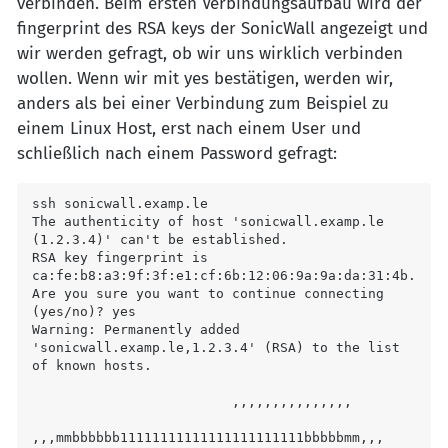
verbinden. Beim ersten Verbindungsaufbau wird der
fingerprint des RSA keys der SonicWall angezeigt und
wir werden gefragt, ob wir uns wirklich verbinden
wollen. Wenn wir mit yes bestätigen, werden wir,
anders als bei einer Verbindung zum Beispiel zu
einem Linux Host, erst nach einem User und
schließlich nach einem Password gefragt:
ssh sonicwall.examp.le

The authenticity of host 'sonicwall.examp.le 
(1.2.3.4)' can't be established.

RSA key fingerprint is 
ca:fe:b8:a3:9f:3f:e1:cf:6b:12:06:9a:9a:da:31:4b.

Are you sure you want to continue connecting 
(yes/no)? yes 

Warning: Permanently added 
'sonicwall.examp.le,1.2.3.4' (RSA) to the list 
of known hosts.

                         ,,,,,,,,,,,,,,,                              

,,,mmbbbbbb11111111111111111111111bbbbbmm,,,                
