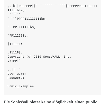
,,,b||PPPPPPP||````````````````|PPPPPPPPP1111111
11111bbm,,         

 ``````                                     
`````PPPP111111111bm,     

```PP1111111bm,  

`PP111111b, 

|111111: 

.1111P|. 

Copyright (c) 2010 SonicWALL, Inc.                          
,b1PP|`   

,,||```      

User:admin

Password:

Die SonicWall bietet keine Möglichkeit einen public