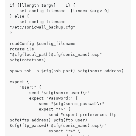
if {[llength $argv] == 1} {

    set config_filename  [lindex $argv 0]

} else {

    set config_filename  
"/etc/sonicwall_backup.cfg"

}

readConfig $config_filename

rotateFile 
"$cfg(local_path)$cfg(sonic_name).exp" 
$cfg(rotations)

spawn ssh -p $cfg(ssh_port) $cfg(sonic_address)

expect {

    "User:" {

        send "$cfg(sonic_user)\r"

        expect "Password:" {

            send "$cfg(sonic_passwd)\r"

            expect "*>" {

                send "export preferences ftp 
$cfg(ftp_address) $cfg(ftp_user) 
$cfg(ftp_passwd) $cfg(sonic_name).exp\r"

                expect "*>" {
