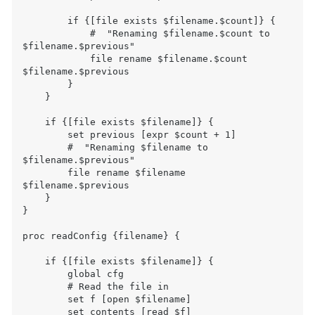
        if {[file exists $filename.$count]} {

            #  "Renaming $filename.$count to 
$filename.$previous"

            file rename $filename.$count 
$filename.$previous

        }

    }

    if {[file exists $filename]} {

        set previous [expr $count + 1]

        #  "Renaming $filename to 
$filename.$previous"

        file rename $filename 
$filename.$previous

    }

}

proc readConfig {filename} {

    if {[file exists $filename]} {

        global cfg

        # Read the file in

        set f [open $filename]

        set contents [read $f]
