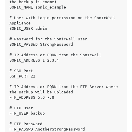
the backup filename)

SONIC_NAME sonic_example

# User with login permission on the SonicWall 
Appliance

SONIC_USER admin

# Password for the SonicWall User

SONIC_PASSWD StrongPassword

# IP Address or FQDN from the SonicWall

SONIC_ADDRESS 1.2.3.4

# SSH Port

SSH_PORT 22

# IP Address or FQDN from the FTP Server where 
the Backup will be uploaded

FTP_ADDRESS 5.6.7.8

# FTP User

FTP_USER backup

# FTP Password

FTP_PASSWD AnotherStrongPassword
