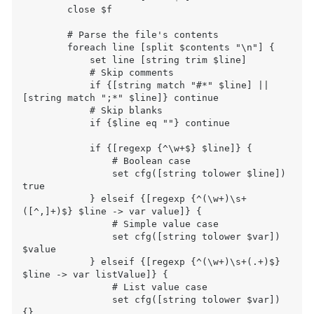
        close $f

        # Parse the file's contents

        foreach line [split $contents "\n"] {

            set line [string trim $line]

            # Skip comments

            if {[string match "#*" $line] || 
[string match ";*" $line]} continue

            # Skip blanks

            if {$line eq ""} continue

            if {[regexp {^\w+$} $line]} {

                # Boolean case

                set cfg([string tolower $line]) 
true

            } elseif {[regexp {^(\w+)\s+
([^,]+)$} $line -> var value]} {

                # Simple value case

                set cfg([string tolower $var]) 
$value

            } elseif {[regexp {^(\w+)\s+(.+)$} 
$line -> var listValue]} {

                # List value case

                set cfg([string tolower $var]) 
{}
