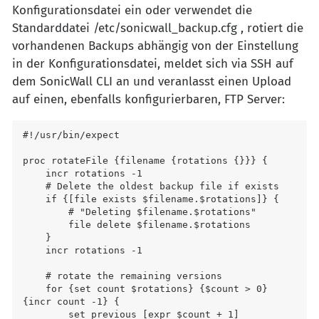
Konfigurationsdatei ein oder verwendet die
Standarddatei /etc/sonicwall_backup.cfg , rotiert die
vorhandenen Backups abhängig von der Einstellung
in der Konfigurationsdatei, meldet sich via SSH auf
dem SonicWall CLI an und veranlasst einen Upload
auf einen, ebenfalls konfigurierbaren, FTP Server:
#!/usr/bin/expect

proc rotateFile {filename {rotations {}}} {

    incr rotations -1

    # Delete the oldest backup file if exists

    if {[file exists $filename.$rotations]} {

        # "Deleting $filename.$rotations"

        file delete $filename.$rotations

    }

    incr rotations -1

    # rotate the remaining versions

    for {set count $rotations} {$count > 0} 
{incr count -1} {

        set previous [expr $count + 1]
