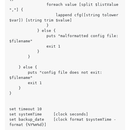
                foreach value [split $listValue 
","] {

                    lappend cfg([string tolower 
$var]) [string trim $value]

                }

            } else {

                puts "malformatted config file: 
$filename"

                exit 1

            }

        }

    } else {

        puts "config file does not exit: 
$filename"

        exit 1

    }

}

set timeout 10

set systemTime     [clock seconds]

set backup_date    [clock format $systemTime -
format {%Y%m%d}]
