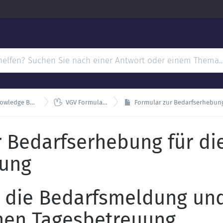

wledge Base
VGV Formulare
Formular zur Bedarfserhebung 
 Bedarfserhebung für di
uung
r die Bedarfsmeldung u
chen Tagesbetreuung