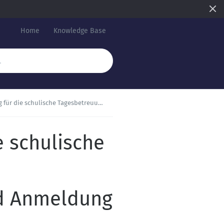
Home
Knowledge Base
für die schulische Tagesbetreuung
e schulische
nd Anmeldung