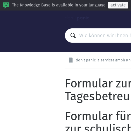
The Knowledge Base is available in your language
activate
don’t panic it-services gmbh Kno
Formular zur
Tagesbetre
Formular fü
zur schulis